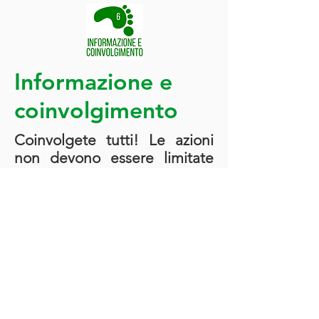
Informazione e
coinvolgimento
Coinvolgete tutti! Le azioni
non devono essere limitate
alla sola scuola: gli alunni
devono farsi
ambasciatori
delle buone
idee da mettere in pratica.
Questo passo serve a
diffondere le buone
pratiche acquisite
all'interno delle mura