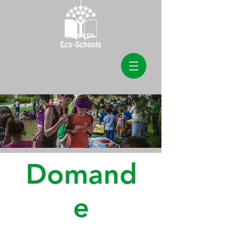
ACCEDI
Domand
e