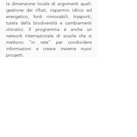
la dimensione locale di argomenti quali:
gestione dei rifiuti, risparmio idrico ed
energetico, fonti rinnovabili, trasporti,
tutela della biodiversità e cambiamenti
climatici. Il programma è anche un
network internazionale di scuole che si
mettono “in rete” per condividere
informazioni e creare insieme nuovi
progetti.
Learning about Forests
Il programma utilizza la conoscenza delle
foreste per sviluppare, fin dai primi anni di