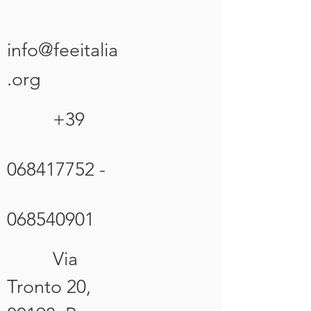
info@feeitalia
.org
+39
068417752
-
068540901
Via
Tronto 20,